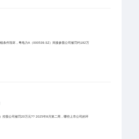
件毁坏，粤电力A（000539.SZ）间接参股公司被罚约182万
罚
5年8月第二周，哪些上市公司的环