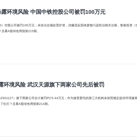
暴露环境风险 中国中铁控股公司被罚100万元
股公司被罚100万元；未依法合规处置炉渣，涉嫌违反固体废物污染防治相关法规，鲁银投资（SH600784）控股公司
且看A股绿色周报第215期。
露环境风险 武汉天源旗下两家公司先后被罚
1127）旗下两家公司合计被罚约73.44万元；作为接受委托的第三方机构未按照规定提供环境服务活动，上海
了红灯？且看A股绿色周报第214期。