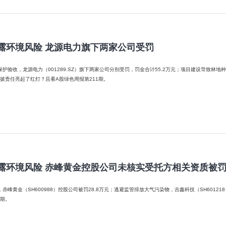
露环境风险 龙源电力旗下两家公司受罚
收，龙源电力（001289.SZ）旗下两家公司分别受罚，罚金合计55.2万元；项目建设导致林地种植条
护与信披责任亮起了红灯？且看A股绿色周报第211期。
露环境风险 赤峰黄金控股公司未核实受托方相关资质被
00988）控股公司被罚28.8万元；逃避监管排放大气污染物，吉鑫科技（SH601218）控股公司被罚20万元?? 202
0期。