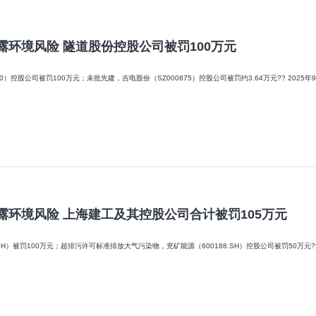
露环境风险 隧道股份控股公司被罚100万元
未批先建，吉电股份（SZ000875）控股公司被罚约3.64万元?? 2025年9月第一周，哪些上市公司的环境保护与信披责任亮起了红灯？且
露环境风险 上海建工及其控股公司合计被罚105万元
超排污许可标准排放大气污染物，兖矿能源（600188.SH）控股公司被罚50万元?? 2025年8月第四周，哪些上市公司的环境保护与信披责任