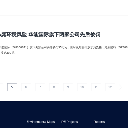
暴露环境风险 华能国际旗下两家公司先后被罚
00011）旗下两家公司共计被罚35万元；因私设暗管排放水污染物，海新能科（SZ300072）控股公司被罚24.64
报第209期。
5
6
7
8
9
10
11
12
Environmental Maps
IPE Projects
Reports